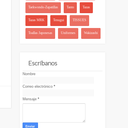
Taekwondo-Zapatillas
Tanto
Tazas
Tazas MRK
Tenugui
TISSUES
Toallas Japonesas
Uniformes
Wakizashi
Escríbanos
Nombre
Correo electrónico
*
Mensaje
*