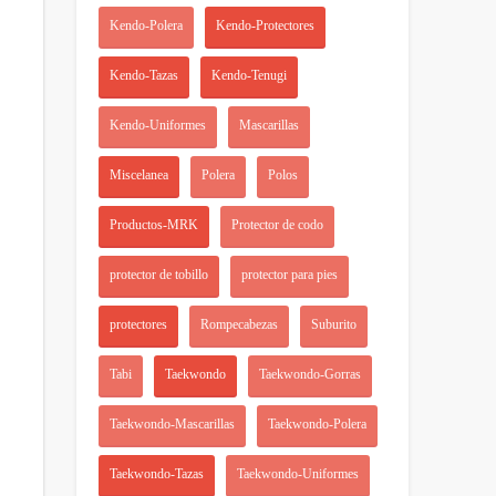
Kendo-Polera
Kendo-Protectores
Kendo-Tazas
Kendo-Tenugi
Kendo-Uniformes
Mascarillas
Miscelanea
Polera
Polos
Productos-MRK
Protector de codo
protector de tobillo
protector para pies
protectores
Rompecabezas
Suburito
Tabi
Taekwondo
Taekwondo-Gorras
Taekwondo-Mascarillas
Taekwondo-Polera
Taekwondo-Tazas
Taekwondo-Uniformes