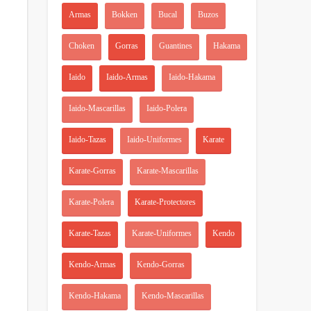
Armas
Bokken
Bucal
Buzos
Choken
Gorras
Guantines
Hakama
Iaido
Iaido-Armas
Iaido-Hakama
Iaido-Mascarillas
Iaido-Polera
Iaido-Tazas
Iaido-Uniformes
Karate
Karate-Gorras
Karate-Mascarillas
Karate-Polera
Karate-Protectores
Karate-Tazas
Karate-Uniformes
Kendo
Kendo-Armas
Kendo-Gorras
Kendo-Hakama
Kendo-Mascarillas